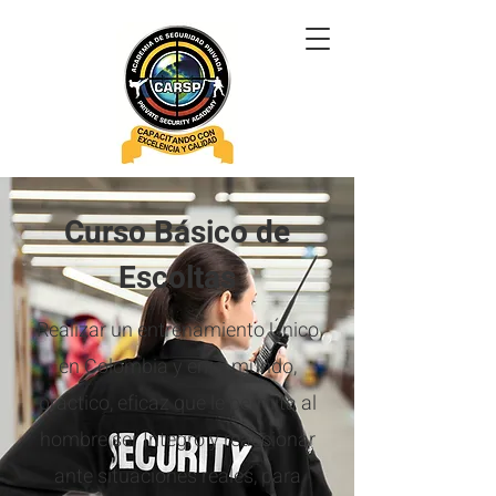
Curso Básico de
Escoltas
Realizar un entrenamiento Único
en Colombia y en el mundo,
practico, eficaz que le permita al
hombre ser Integro y reaccionar
ante situaciones reales, para