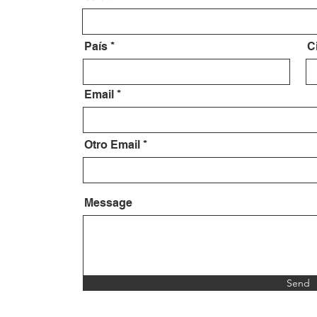
País
C
Email
Otro Email
Message
Send