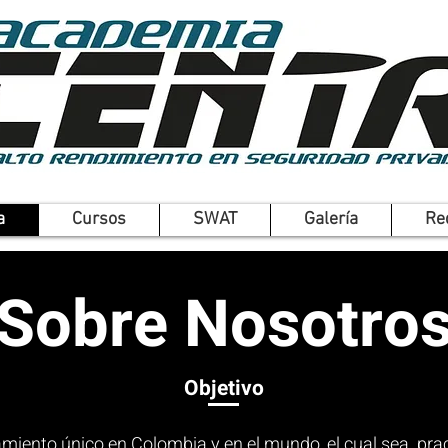
a
Cursos
SWAT
Galería
Re
Sobre Nosotro
Objetivo
iento único en Colombia y en el mundo, el cual sea practi