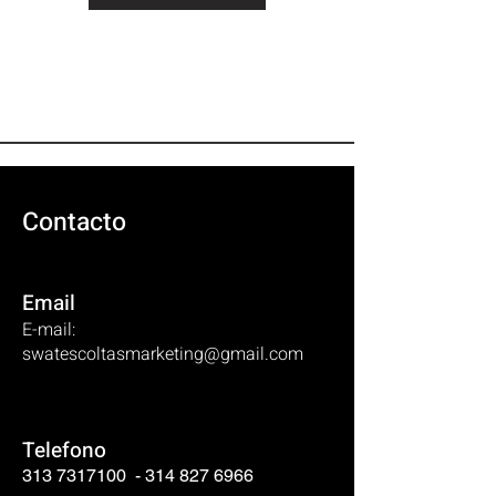
Contacto
Email
E-mail:
swatescoltasmarketing@gmail.com
Telefono
313 7317100
-
314 827 6966